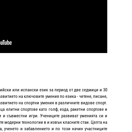
ийски или испански език за период от две седмици и 30
азвитието на ключовите умения по езика - четене, писане,
азвитието на спортни умения в различните видове спорт.
ца елитни спортове като голф, езда, ракетни спортове и
и и съвместни игри. Учениците развиват уменията си и
ите модерни технологии в и извън класните стаи. Целта на
а, ученето и забавлението и по този начин участниците