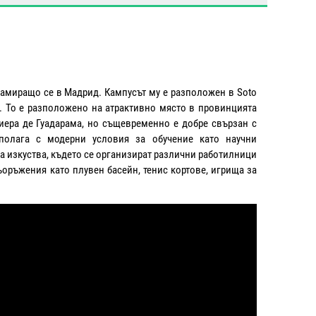
амиращо се в Мадрид. Кампусът му е разположен в Soto
 г. То е разположено на атрактивно място в провинцията
ера де Гуадарама, но същевременно е добре свързан с
полага с модерни условия за обучение като научни
а изкуства, където се организират различни работилници
ъоръжения като плувен басейн, тенис кортове, игрища за