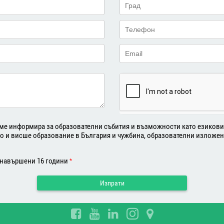
о 1 час – 55 EUR на седмица;
о по 1 час – 85 EUR на седмица;
о 1 час – 55 EUR на седмица.
лиране:
мата се внасят 450 EUR депозит минимум 2 месеца преди
ме информира за образователни събития и възможности като езикови 
н в срок до 30 дни преди началната дата, се удържат 260
о и висше образование в България и чужбина, образователни изложен
бния център.
 писмено в срок от 29 до 10 дни преди началната дата, се
 навършени 16 години
*
тойка на учебния център.
вен писмено в срок по-малък от 10 дни преди началната
ащи неустойка на учебния център.
къснение, по-ранно прекратяване или пропускане на част