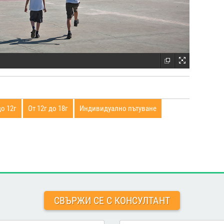
ра;
 в която родителите могат да следят напредъка на децата.
ховка;
до 12г
От 12г до 18г
Индивидуално пътуване
пътуване в интервала между 08:00 и 18:00 ч. – 210 EUR
ън посочените дни и часове.
и:
СВЪРЖИ СЕ С КОНСУЛТАНТ
 по 1 час – 55 EUR на седмица;