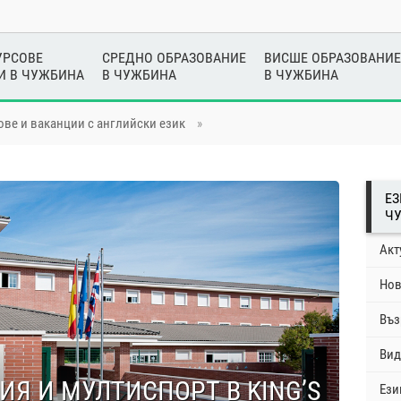
УРСОВЕ
СРЕДНО ОБРАЗОВАНИЕ
ВИСШЕ ОБРАЗОВАНИЕ
И В ЧУЖБИНА
В ЧУЖБИНА
В ЧУЖБИНА
ове и ваканции с английски език
»
ЕЗ
Ч
Акт
Но
Въз
Вид
ИЯ И МУЛТИСПОРТ В KING’S
Ези