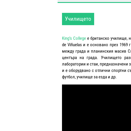
Училището
King’s College
е британско училище, н
de Viñuelas и е основано през 1969
между града и планинския масив Си
центъра на града. Училището раз
лаборатории и стаи, предназначени з
и е оборудвано с отлични спортни с
футбол, училище за езда и др.