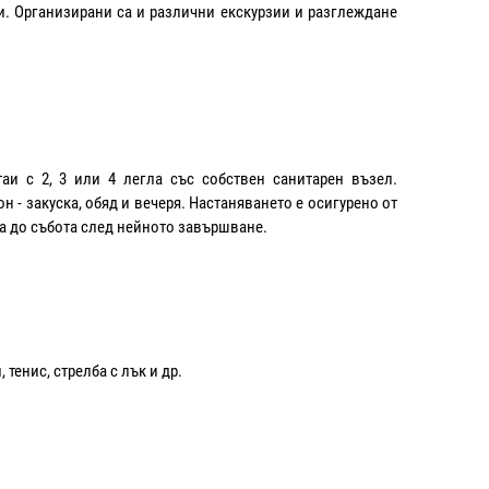
и. Организирани са и различни екскурзии и разглеждане
аи с 2, 3 или 4 легла със собствен санитарен възел.
н - закуска, обяд и вечеря. Настаняването е осигурено от
а до събота след нейното завършване.
 тенис, стрелба с лък и др.