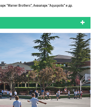
рк “Warner Brothers”, Аквапарк “Aquopolis” и др.
периода;
иода;
н;
;
 занимания;