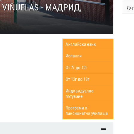
 VIÑUELAS - МАДРИД,
Дъ
Английски език
Испания
От 7г до 12г
От 12г до 18г
Индивидуално
пътуване
Програми в
пансионатни училища