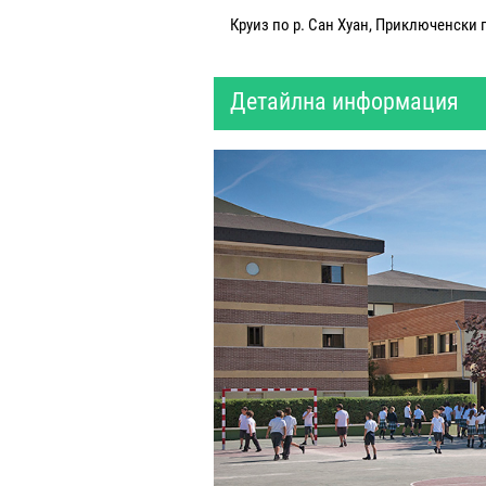
Круиз по р. Сан Хуан, Приключенски па
Детайлна информация
Цената включва:
18 уч. часа по английски език за 
30 часа спортни занимания за пер
Учебни материали;
Настаняване в общежитие;
Изхранване на база пълен пансио
1 целодневна екскурзия седмично
Ежедневни следобедни и вечерни