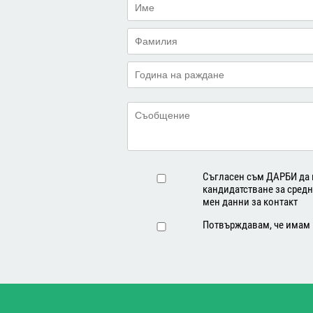
Уроци по карате 2 пъти седмично п
Уроци по роботика 2 пъти седмичн
Уроци по танци 2 пъти седмично п
Условия за записване и ану
При желание за участие в програ
избраната начална дата.
Съгласен съм ДАРБИ да 
При отказ от програмата, направе
кандидатстване за средн
EUR, включващи неустойка на уче
мен данни за контакт
При отказ от програмата, направен
Потвърждавам, че имам
удържат 450 EUR, включващи неус
При отказ от програмата, напра
дата, се удържат 600 EUR, включв
Не се възстановяват суми при за
от програмата.