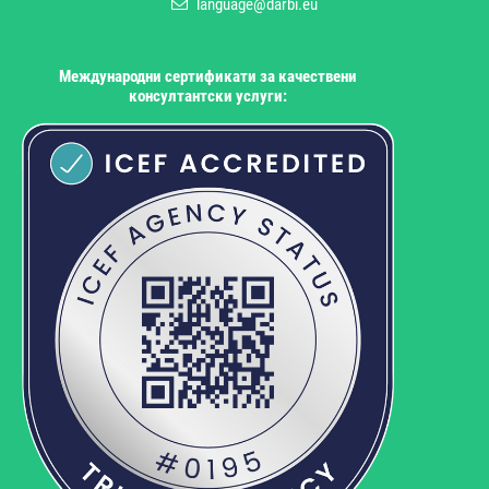
language@darbi.eu
Международни сертификати за качествени
консултантски услуги: