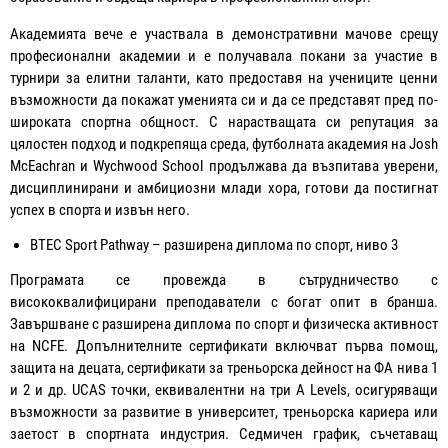
Академията вече е участвала в демонстративни мачове срещу
професионални академии и е получавала покани за участие в
турнири за елитни таланти, като предоставя на учениците ценни
възможности да покажат уменията си и да се представят пред по-
широката спортна общност. С нарастващата си репутация за
цялостен подход и подкрепяща среда, футболната академия на Josh
McEachran и Wychwood School продължава да възпитава уверени,
дисциплинирани и амбициозни млади хора, готови да постигнат
успех в спорта и извън него.
BTEC Sport Pathway – разширена диплома по спорт, ниво 3
Програмата се провежда в сътрудничество с
висококвалифицирани преподаватели с богат опит в бранша.
Завършване с разширена диплома по спорт и физическа активност
на NCFE. Допълнителните сертификати включват първа помощ,
защита на децата, сертификати за треньорска дейност на ФА нива 1
и 2 и др. UCAS точки, еквивалентни на три A Levels, осигуряващи
възможности за развитие в университет, треньорска кариера или
заетост в спортната индустрия. Седмичен график, съчетаващ