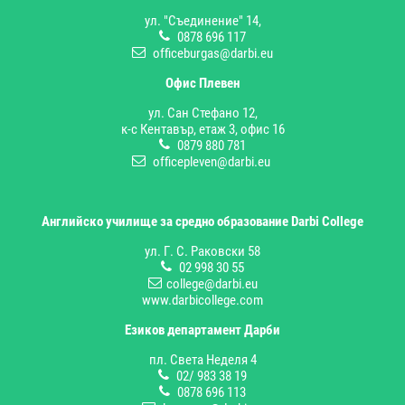
ул. "Съединение" 14,
0878 696 117
officeburgas@darbi.eu
Офис Плевен
ул. Сан Стефано 12,
к-с Кентавър, етаж 3, офис 16
0879 880 781
officepleven@darbi.eu
Английско училище за средно образование Darbi College
ул. Г. С. Раковски 58
02 998 30 55
college@darbi.eu
www.darbicollege.com
Езиков департамент Дарби
пл. Света Неделя 4
02/ 983 38 19
0878 696 113