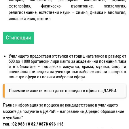
фотография, физическо възпитание, психология,
религиознание, естествени науки – химия, физика и биология,
испански език, текстил
Стипендии
Училището предоставя отстъпки от годишната такса в размер от
500 до 1 000 британски лири както за академични познания, така
и в областите – творчески изкуства, драма, музика, спорт и
специална стипендия за ученици със забележителни заслуги в
поне три сфери от всички изброени сфери.
Приемните изпити могат да се проведат в офиса на ДАРБИ.
Пълна информация за процеса на кандидатстване в училището
можете да получите в ДАРБИ – направление „Средно образование
в чужбина”
тел.: 02 988 10 82 / 0878 696 118