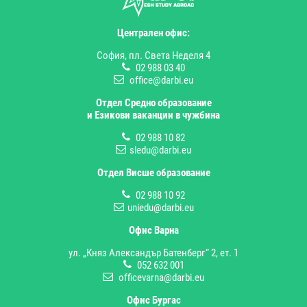
Централен офис:
София, пл. Света Неделя 4
02 988 03 40
office@darbi.eu
Отдел Средно образование
и Езикови ваканции в чужбина
02 988 10 82
sledu@darbi.eu
Отдел Висше образование
02 988 10 92
uniedu@darbi.eu
Офис Варна
ул. „Княз Александър Батенберг“ 2, ет. 1
052 632 001
officevarna@darbi.eu
Офис Бургас