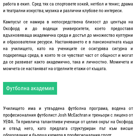
работа в екип. Сред тях са спортовете хокей, нетбол и тенис; драма
и театрални изкуства; музика и различни клубове по интереси.
Кампусът се намира в непосредствена близост до центъра на
Оксфорд и до водещи университети, което предоставя
вдъхновяваща академична среда и достъп до множество културни
и образователни ресурси. Настаняването е в пансионатната къща
на училището, като на учениците се осигурява сигурна и
подкрепяща среда, в която те се чувстват част от общност и могат
да се развиват както академично, така и личностно. Момичета и
момчета се настаняват на отделните етажи от къщата.
Футболна академия
Училището има и утвърдена футболна програма, водена от
професионалния футболист Josh McEachran и треньори с лиценз от
УЕФА. Тя привлича талантливи ученици от целия окръг на Оксфорд
и отвъд него, като предлага структуриран път към висше
образование и бъдеща кариера в професионалния спорт.