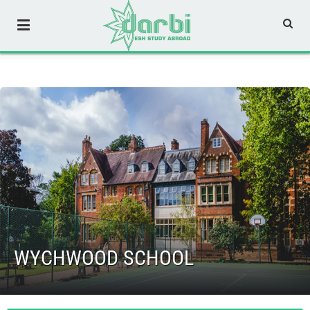
Вие сте тук:
Начало
»
Средно образование в чужбина
»
Пансионатни училища
»
Англия
»
WYCHWOOD SCHOOL