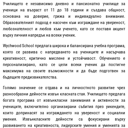
Училището е независимо дневно и пансионатно училище за
ученици на възраст от 11 до 18 години и създава общност,
основана на доверие, грижа и индивидуално внимание.
Образователният подход е насочен към изграждане на увереност,
любознателност и любов към ученето, като се поставя акцент
върху личния напредък на всеки ученик.
Wychwood School предлага широка и балансирана учебна програма,
която се развива с напредването на учениците и насърчава
креативност, критично мислене и устойчивост. Обучението е
персонализирано, като се цели всеки ученик да постигне
максимума на своите възможности и да бъде подготвен за
бъдещите предизвикателства.
Голямо значение се отдава и на личностното развитие чрез
разнообразни дейности извън класната стая. Училището предлага
богата програма от извънкласни занимания и активности за
учениците, включително организирани събития през уикендите,
които допринасят за изграждането на увереност и социални
умения. Извънкласните дейности са фокусирани върху
развиването на креативноста, лидерските умения и уменията за